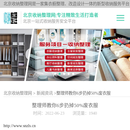
北京收纳整理网是一家集衣橱整理、改造设计一体的新型收纳服务平台
北京收纳整理网|专注精致生活打造者
北京一站式收纳服务安全平台
全屋整理
衣橱整理
卧室规划整理
空间规划整理
客厅收纳整理
北京收纳整理网
>
新闻资讯
>整理师教你6步扔掉50%废衣服
整理师教你6步扔掉50%废衣服
儿童书房整理
时间：2022-06-23
浏览量：1940
办公资料整理
http://www.snzls.cn