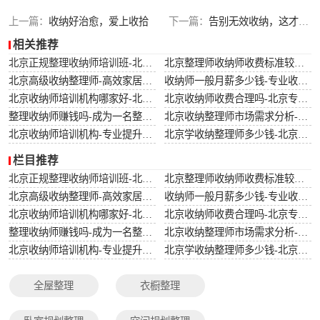
搬家还原整理
上一篇：
收纳好治愈，爱上收拾
下一篇：
告别无效收纳，这才是正确收纳方法
相关推荐
北京正规整理收纳师培训班-北京专业整理收纳师培训课程
北京整理师收纳师收费标准较新-北京专业整理师服务收费标准详解
北京高级收纳整理师-高效家居解决方案-北京专业高级收纳整理服务
收纳师一般月薪多少钱-专业收纳师的薪资水平与市场需求分析
北京收纳师培训机构哪家好-北京哪家收纳师培训机构课程质量高
北京收纳师收费合理吗-北京专业收纳师服务收费标准详解
整理收纳师赚钱吗-成为一名整理收纳师的收入前景分析
北京收纳整理师市场需求分析-北京地区收纳整理服务的市场需求趋势
北京收纳师培训机构-专业提升空间管理技能-北京收纳师培训学校哪家比较好？
北京学收纳整理师多少钱-北京收纳整理师培训费用详解
栏目推荐
北京正规整理收纳师培训班-北京专业整理收纳师培训课程
北京整理师收纳师收费标准较新-北京专业整理师服务收费标准详解
北京高级收纳整理师-高效家居解决方案-北京专业高级收纳整理服务
收纳师一般月薪多少钱-专业收纳师的薪资水平与市场需求分析
北京收纳师培训机构哪家好-北京哪家收纳师培训机构课程质量高
北京收纳师收费合理吗-北京专业收纳师服务收费标准详解
整理收纳师赚钱吗-成为一名整理收纳师的收入前景分析
北京收纳整理师市场需求分析-北京地区收纳整理服务的市场需求趋势
北京收纳师培训机构-专业提升空间管理技能-北京收纳师培训学校哪家比较好？
北京学收纳整理师多少钱-北京收纳整理师培训费用详解
全屋整理
衣橱整理