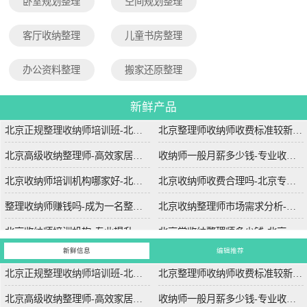
卧室规划整理
空间规划整理
客厅收纳整理
儿童书房整理
办公资料整理
搬家还原整理
新鲜产品
北京正规整理收纳师培训班-北京专业整理收纳师培训课程
北京整理师收纳师收费标准较新-北京专业整理师服务收费标准详解
北京高级收纳整理师-高效家居解决方案-北京专业高级收纳整理服务
收纳师一般月薪多少钱-专业收纳师的薪资水平与市场需求分析
北京收纳师培训机构哪家好-北京哪家收纳师培训机构课程质量高
北京收纳师收费合理吗-北京专业收纳师服务收费标准详解
整理收纳师赚钱吗-成为一名整理收纳师的收入前景分析
北京收纳整理师市场需求分析-北京地区收纳整理服务的市场需求趋势
北京收纳师培训机构-专业提升空间管理技能-北京收纳师培训学校哪家比较好？
北京学收纳整理师多少钱-北京收纳整理师培训费用详解
新鲜信息
编辑推荐
北京正规整理收纳师培训班-北京专业整理收纳师培训课程
北京整理师收纳师收费标准较新-北京专业整理师服务收费标准详解
北京高级收纳整理师-高效家居解决方案-北京专业高级收纳整理服务
收纳师一般月薪多少钱-专业收纳师的薪资水平与市场需求分析