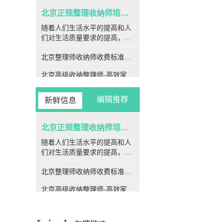
北京正规整理收纳师培训班-北京专业整理收纳师培训课程
随着人们生活水平的提高和人
们对生活质量要求的提高，收
纳师的新兴职业类型逐渐受到
北京整理师收纳师收费标准较新-北京专业整理师服务收费标准详解
重视。在北京这个快节奏的城
市，很多人希望通过学习和培
北京高级收纳整理师-高效家居解决方案-北京专业高级收纳整理服务
训来整理和收纳专业技能，提
高生活质量或拓展个人发展方
收纳师一般月薪多少钱-专业收纳师的薪资水平与市场需求分析
向。因此，“北京可靠收纳师培
编辑推荐
新鲜信息
训班”应运而生，为有兴趣成为
北京收纳师培训机构哪家好-北京哪家收纳师培训机构课程质量高
收纳师的人提供技术专业、系
统的培训课程内容。技术专业
北京正规整理收纳师培训班-北京专业整理收纳师培训课程
北京收纳师收费合理吗-北京专业收纳师服务收费标准详解
课程设置，全面提高技能北京
随着人们生活水平的提高和人
整理收纳师赚钱吗-成为一名整理收纳师的收入前景分析
技术专业整理收纳师学习培训
们对生活质量要求的提高，收
课程涵盖了整理收纳的方方面
纳师的新兴职业类型逐渐受到
北京收纳整理师市场需求分析-北京地区收纳整理服务的市场需求趋势
面。从基础知识到实际操作方
北京整理师收纳师收费标准较新-北京专业整理师服务收费标准详解
重视。在北京这个快节奏的城
法，学生可以系统地学习空间
市，很多人希望通过学习和培
北京收纳师培训机构-专业提升空间管理技能-北京收纳师培训学校哪家比较好？
布局、物品分类、衣柜整理等
北京高级收纳整理师-高效家居解决方案-北京专业高级收纳整理服务
训来整理和收纳专业技能，提
核心技能。此外，课程内容还
北京学收纳整理师多少钱-北京收纳整理师培训费用详解
高生活质量或拓展个人发展方
特别设置了经典案例和模拟实
收纳师一般月薪多少钱-专业收纳师的薪资水平与市场需求分析
向。因此，“北京可靠收纳师培
践环节，帮助学生巩固知识，
训班”应运而生，为有兴趣成为