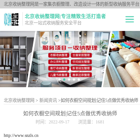
北京收纳整理网是一家集衣橱整理、改造设计一体的新型收纳服务平台
北京收纳整理网|专注精致生活打造者
北京一站式收纳服务安全平台
全屋整理
衣橱整理
卧室规划整理
空间规划整理
客厅收纳整理
北京收纳整理网
>
新闻资讯
>如何衣橱空间规划|记住5点做优秀收纳师
如何衣橱空间规划|记住5点做优秀收纳师
儿童书房整理
时间：2022-09-17
浏览量：1681
办公资料整理
http://www.snzls.cn