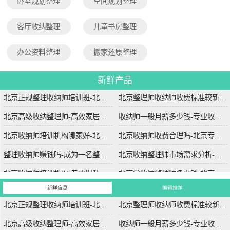
卧室规划整理
空间规划整理
客厅收纳整理
儿童书房整理
办公资料整理
搬家还原整理
新鲜产品
北京正规整理收纳师培训班-北京专业整理收纳师培训课程
北京整理师收纳师收费标准较新-北京专业整理师服务收费标准详解
北京高级收纳整理师-高效家居解决方案-北京专业高级收纳整理服务
收纳师一般月薪多少钱-专业收纳师的薪资水平与市场需求分析
北京收纳师培训机构哪家好-北京哪家收纳师培训机构课程质量高
北京收纳师收费合理吗-北京专业收纳师服务收费标准详解
整理收纳师赚钱吗-成为一名整理收纳师的收入前景分析
北京收纳整理师市场需求分析-北京地区收纳整理服务的市场需求趋势
北京收纳师培训机构-专业提升空间管理技能-北京收纳师培训学校哪家比较好？
北京学收纳整理师多少钱-北京收纳整理师培训费用详解
新鲜信息
编辑推荐
北京正规整理收纳师培训班-北京专业整理收纳师培训课程
北京整理师收纳师收费标准较新-北京专业整理师服务收费标准详解
北京高级收纳整理师-高效家居解决方案-北京专业高级收纳整理服务
收纳师一般月薪多少钱-专业收纳师的薪资水平与市场需求分析