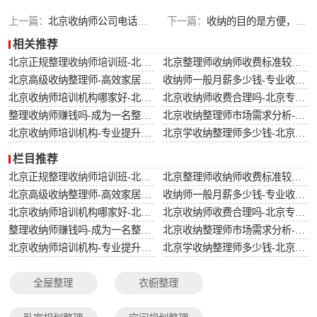
搬家还原整理
上一篇：
北京收纳师公司电话-北京收纳师培训哪家好？
下一篇：
收纳的目的是方便，建议不必用力过猛
相关推荐
北京正规整理收纳师培训班-北京专业整理收纳师培训课程
北京整理师收纳师收费标准较新-北京专业整理师服务收费标准详解
北京高级收纳整理师-高效家居解决方案-北京专业高级收纳整理服务
收纳师一般月薪多少钱-专业收纳师的薪资水平与市场需求分析
北京收纳师培训机构哪家好-北京哪家收纳师培训机构课程质量高
北京收纳师收费合理吗-北京专业收纳师服务收费标准详解
整理收纳师赚钱吗-成为一名整理收纳师的收入前景分析
北京收纳整理师市场需求分析-北京地区收纳整理服务的市场需求趋势
北京收纳师培训机构-专业提升空间管理技能-北京收纳师培训学校哪家比较好？
北京学收纳整理师多少钱-北京收纳整理师培训费用详解
栏目推荐
北京正规整理收纳师培训班-北京专业整理收纳师培训课程
北京整理师收纳师收费标准较新-北京专业整理师服务收费标准详解
北京高级收纳整理师-高效家居解决方案-北京专业高级收纳整理服务
收纳师一般月薪多少钱-专业收纳师的薪资水平与市场需求分析
北京收纳师培训机构哪家好-北京哪家收纳师培训机构课程质量高
北京收纳师收费合理吗-北京专业收纳师服务收费标准详解
整理收纳师赚钱吗-成为一名整理收纳师的收入前景分析
北京收纳整理师市场需求分析-北京地区收纳整理服务的市场需求趋势
北京收纳师培训机构-专业提升空间管理技能-北京收纳师培训学校哪家比较好？
北京学收纳整理师多少钱-北京收纳整理师培训费用详解
全屋整理
衣橱整理