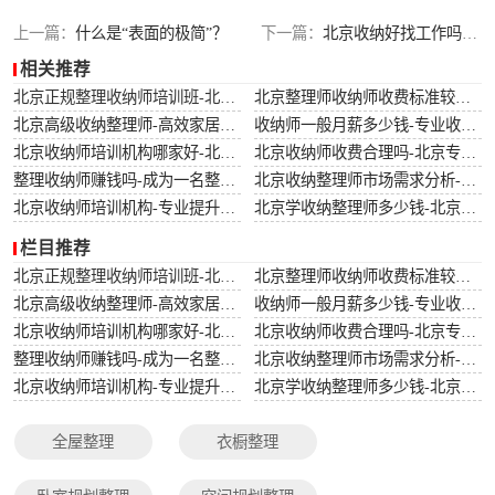
搬家还原整理
上一篇：
什么是“表面的极简”？
下一篇：
北京收纳好找工作吗-现在在北京找工作好找吗？受疫情影响大吗？
相关推荐
北京正规整理收纳师培训班-北京专业整理收纳师培训课程
北京整理师收纳师收费标准较新-北京专业整理师服务收费标准详解
北京高级收纳整理师-高效家居解决方案-北京专业高级收纳整理服务
收纳师一般月薪多少钱-专业收纳师的薪资水平与市场需求分析
北京收纳师培训机构哪家好-北京哪家收纳师培训机构课程质量高
北京收纳师收费合理吗-北京专业收纳师服务收费标准详解
整理收纳师赚钱吗-成为一名整理收纳师的收入前景分析
北京收纳整理师市场需求分析-北京地区收纳整理服务的市场需求趋势
北京收纳师培训机构-专业提升空间管理技能-北京收纳师培训学校哪家比较好？
北京学收纳整理师多少钱-北京收纳整理师培训费用详解
栏目推荐
北京正规整理收纳师培训班-北京专业整理收纳师培训课程
北京整理师收纳师收费标准较新-北京专业整理师服务收费标准详解
北京高级收纳整理师-高效家居解决方案-北京专业高级收纳整理服务
收纳师一般月薪多少钱-专业收纳师的薪资水平与市场需求分析
北京收纳师培训机构哪家好-北京哪家收纳师培训机构课程质量高
北京收纳师收费合理吗-北京专业收纳师服务收费标准详解
整理收纳师赚钱吗-成为一名整理收纳师的收入前景分析
北京收纳整理师市场需求分析-北京地区收纳整理服务的市场需求趋势
北京收纳师培训机构-专业提升空间管理技能-北京收纳师培训学校哪家比较好？
北京学收纳整理师多少钱-北京收纳整理师培训费用详解
全屋整理
衣橱整理