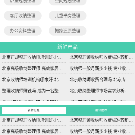
卧室规划整理
空间规划整理
客厅收纳整理
儿童书房整理
办公资料整理
搬家还原整理
新鲜产品
北京正规整理收纳师培训班-北京专业整理收纳师培训课程
北京整理师收纳师收费标准较新-北京专业整理师服务收费标准详解
北京高级收纳整理师-高效家居解决方案-北京专业高级收纳整理服务
收纳师一般月薪多少钱-专业收纳师的薪资水平与市场需求分析
北京收纳师培训机构哪家好-北京哪家收纳师培训机构课程质量高
北京收纳师收费合理吗-北京专业收纳师服务收费标准详解
整理收纳师赚钱吗-成为一名整理收纳师的收入前景分析
北京收纳整理师市场需求分析-北京地区收纳整理服务的市场需求趋势
北京收纳师培训机构-专业提升空间管理技能-北京收纳师培训学校哪家比较好？
北京学收纳整理师多少钱-北京收纳整理师培训费用详解
新鲜信息
编辑推荐
北京正规整理收纳师培训班-北京专业整理收纳师培训课程
北京整理师收纳师收费标准较新-北京专业整理师服务收费标准详解
北京高级收纳整理师-高效家居解决方案-北京专业高级收纳整理服务
收纳师一般月薪多少钱-专业收纳师的薪资水平与市场需求分析