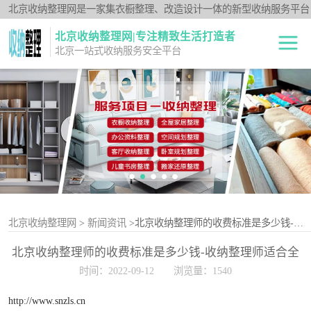
北京收纳整理网是一家集衣橱整理、改造设计一体的新型收纳服务平台
北京收纳整理网|专注精致生活打造者
北京一站式收纳服务安全平台
全屋整理
衣橱整理
卧室规划整理
空间规划整理
客厅收纳整理
北京收纳整理网
>
新闻资讯
>北京收纳整理师的收费标准是多少钱-收纳整理师适合全职吗？现在收费是什么样的？
北京收纳整理师的收费标准是多少钱-收纳整理师适合全
儿童书房整理
职吗？现在收费是什么样的？
时间：2022-09-12
浏览量：1540
办公资料整理
http://www.snzls.cn