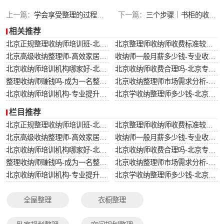
搬家还原整理
上一篇：
学会享受整理的过程，人生才真正的开始
下一篇：
三个步骤｜书柜的收纳法则
相关推荐
北京正规整理收纳师培训班-北京专业整理收纳师培训课程
北京整理师收纳师收费标准较新-北京专业整理师服务收费标准详解
北京高级收纳整理师-高效家居解决方案-北京专业高级收纳整理服务
收纳师一般月薪多少钱-专业收纳师的薪资水平与市场需求分析
北京收纳师培训机构哪家好-北京哪家收纳师培训机构课程质量高
北京收纳师收费合理吗-北京专业收纳师服务收费标准详解
整理收纳师赚钱吗-成为一名整理收纳师的收入前景分析
北京收纳整理师市场需求分析-北京地区收纳整理服务的市场需求趋势
北京收纳师培训机构-专业提升空间管理技能-北京收纳师培训学校哪家比较好？
北京学收纳整理师多少钱-北京收纳整理师培训费用详解
栏目推荐
北京正规整理收纳师培训班-北京专业整理收纳师培训课程
北京整理师收纳师收费标准较新-北京专业整理师服务收费标准详解
北京高级收纳整理师-高效家居解决方案-北京专业高级收纳整理服务
收纳师一般月薪多少钱-专业收纳师的薪资水平与市场需求分析
北京收纳师培训机构哪家好-北京哪家收纳师培训机构课程质量高
北京收纳师收费合理吗-北京专业收纳师服务收费标准详解
整理收纳师赚钱吗-成为一名整理收纳师的收入前景分析
北京收纳整理师市场需求分析-北京地区收纳整理服务的市场需求趋势
北京收纳师培训机构-专业提升空间管理技能-北京收纳师培训学校哪家比较好？
北京学收纳整理师多少钱-北京收纳整理师培训费用详解
全屋整理
衣橱整理