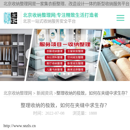
北京收纳整理网是一家集衣橱整理、改造设计一体的新型收纳服务平台
北京收纳整理网|专注精致生活打造者
北京一站式收纳服务安全平台
全屋整理
衣橱整理
卧室规划整理
空间规划整理
客厅收纳整理
北京收纳整理网
>
新闻资讯
>整理收纳的极致，如何在夹缝中求生存？
整理收纳的极致，如何在夹缝中求生存？
儿童书房整理
时间：2022-07-08
浏览量：1888
办公资料整理
http://www.snzls.cn