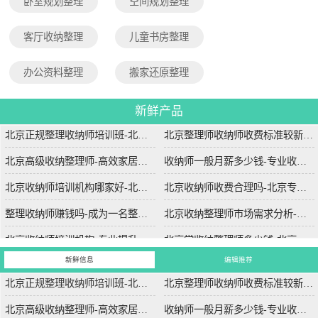
卧室规划整理
空间规划整理
客厅收纳整理
儿童书房整理
办公资料整理
搬家还原整理
新鲜产品
北京正规整理收纳师培训班-北京专业整理收纳师培训课程
北京整理师收纳师收费标准较新-北京专业整理师服务收费标准详解
北京高级收纳整理师-高效家居解决方案-北京专业高级收纳整理服务
收纳师一般月薪多少钱-专业收纳师的薪资水平与市场需求分析
北京收纳师培训机构哪家好-北京哪家收纳师培训机构课程质量高
北京收纳师收费合理吗-北京专业收纳师服务收费标准详解
整理收纳师赚钱吗-成为一名整理收纳师的收入前景分析
北京收纳整理师市场需求分析-北京地区收纳整理服务的市场需求趋势
北京收纳师培训机构-专业提升空间管理技能-北京收纳师培训学校哪家比较好？
北京学收纳整理师多少钱-北京收纳整理师培训费用详解
新鲜信息
编辑推荐
北京正规整理收纳师培训班-北京专业整理收纳师培训课程
北京整理师收纳师收费标准较新-北京专业整理师服务收费标准详解
北京高级收纳整理师-高效家居解决方案-北京专业高级收纳整理服务
收纳师一般月薪多少钱-专业收纳师的薪资水平与市场需求分析