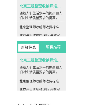
北京正规整理收纳师培训班-北京专业整理收纳师培训课程
随着人们生活水平的提高和人
们对生活质量要求的提高，收
纳师的新兴职业类型逐渐受到
北京整理师收纳师收费标准较新-北京专业整理师服务收费标准详解
重视。在北京这个快节奏的城
市，很多人希望通过学习和培
北京高级收纳整理师-高效家居解决方案-北京专业高级收纳整理服务
训来整理和收纳专业技能，提
高生活质量或拓展个人发展方
收纳师一般月薪多少钱-专业收纳师的薪资水平与市场需求分析
向。因此，“北京可靠收纳师培
编辑推荐
新鲜信息
训班”应运而生，为有兴趣成为
北京收纳师培训机构哪家好-北京哪家收纳师培训机构课程质量高
收纳师的人提供技术专业、系
统的培训课程内容。技术专业
北京正规整理收纳师培训班-北京专业整理收纳师培训课程
北京收纳师收费合理吗-北京专业收纳师服务收费标准详解
课程设置，全面提高技能北京
随着人们生活水平的提高和人
整理收纳师赚钱吗-成为一名整理收纳师的收入前景分析
技术专业整理收纳师学习培训
们对生活质量要求的提高，收
课程涵盖了整理收纳的方方面
纳师的新兴职业类型逐渐受到
北京收纳整理师市场需求分析-北京地区收纳整理服务的市场需求趋势
面。从基础知识到实际操作方
北京整理师收纳师收费标准较新-北京专业整理师服务收费标准详解
重视。在北京这个快节奏的城
法，学生可以系统地学习空间
市，很多人希望通过学习和培
北京收纳师培训机构-专业提升空间管理技能-北京收纳师培训学校哪家比较好？
布局、物品分类、衣柜整理等
北京高级收纳整理师-高效家居解决方案-北京专业高级收纳整理服务
训来整理和收纳专业技能，提
核心技能。此外，课程内容还
北京学收纳整理师多少钱-北京收纳整理师培训费用详解
高生活质量或拓展个人发展方
特别设置了经典案例和模拟实
收纳师一般月薪多少钱-专业收纳师的薪资水平与市场需求分析
向。因此，“北京可靠收纳师培
践环节，帮助学生巩固知识，
训班”应运而生，为有兴趣成为