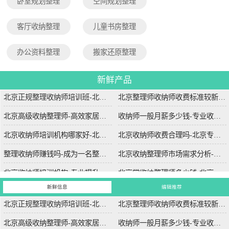
卧室规划整理
空间规划整理
客厅收纳整理
儿童书房整理
办公资料整理
搬家还原整理
新鲜产品
北京正规整理收纳师培训班-北京专业整理收纳师培训课程
北京整理师收纳师收费标准较新-北京专业整理师服务收费标准详解
北京高级收纳整理师-高效家居解决方案-北京专业高级收纳整理服务
收纳师一般月薪多少钱-专业收纳师的薪资水平与市场需求分析
北京收纳师培训机构哪家好-北京哪家收纳师培训机构课程质量高
北京收纳师收费合理吗-北京专业收纳师服务收费标准详解
整理收纳师赚钱吗-成为一名整理收纳师的收入前景分析
北京收纳整理师市场需求分析-北京地区收纳整理服务的市场需求趋势
北京收纳师培训机构-专业提升空间管理技能-北京收纳师培训学校哪家比较好？
北京学收纳整理师多少钱-北京收纳整理师培训费用详解
新鲜信息
编辑推荐
北京正规整理收纳师培训班-北京专业整理收纳师培训课程
北京整理师收纳师收费标准较新-北京专业整理师服务收费标准详解
北京高级收纳整理师-高效家居解决方案-北京专业高级收纳整理服务
收纳师一般月薪多少钱-专业收纳师的薪资水平与市场需求分析