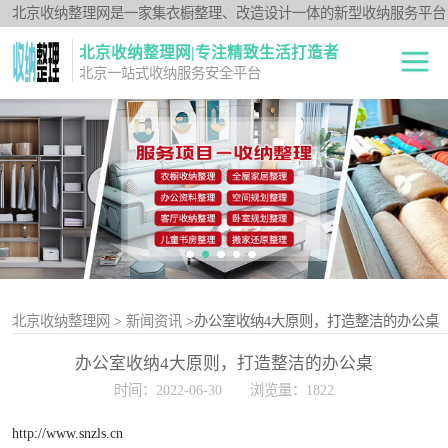
北京收纳整理网是一家集衣橱整理、改造设计一体的新型收纳服务平台
北京收纳整理网|专注精致生活打造者
北京一站式收纳服务安全平台
全屋整理
衣橱整理
卧室规划整理
空间规划整理
客厅收纳整理
北京收纳整理网
>
新闻资讯
>办公室收纳4大原则，打造整洁的办公桌
办公室收纳4大原则，打造整洁的办公桌
儿童书房整理
时间：2022-06-30
浏览量：1822
办公资料整理
http://www.snzls.cn