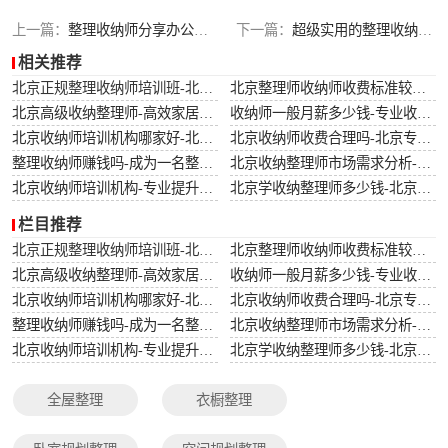
搬家还原整理
上一篇：
整理收纳师分享办公文件有效收纳的3要素
下一篇：
超级实用的整理收纳方法
相关推荐
北京正规整理收纳师培训班-北京专业整理收纳师培训课程
北京整理师收纳师收费标准较新-北京专业整理师服务收费标准详解
北京高级收纳整理师-高效家居解决方案-北京专业高级收纳整理服务
收纳师一般月薪多少钱-专业收纳师的薪资水平与市场需求分析
北京收纳师培训机构哪家好-北京哪家收纳师培训机构课程质量高
北京收纳师收费合理吗-北京专业收纳师服务收费标准详解
整理收纳师赚钱吗-成为一名整理收纳师的收入前景分析
北京收纳整理师市场需求分析-北京地区收纳整理服务的市场需求趋势
北京收纳师培训机构-专业提升空间管理技能-北京收纳师培训学校哪家比较好？
北京学收纳整理师多少钱-北京收纳整理师培训费用详解
栏目推荐
北京正规整理收纳师培训班-北京专业整理收纳师培训课程
北京整理师收纳师收费标准较新-北京专业整理师服务收费标准详解
北京高级收纳整理师-高效家居解决方案-北京专业高级收纳整理服务
收纳师一般月薪多少钱-专业收纳师的薪资水平与市场需求分析
北京收纳师培训机构哪家好-北京哪家收纳师培训机构课程质量高
北京收纳师收费合理吗-北京专业收纳师服务收费标准详解
整理收纳师赚钱吗-成为一名整理收纳师的收入前景分析
北京收纳整理师市场需求分析-北京地区收纳整理服务的市场需求趋势
北京收纳师培训机构-专业提升空间管理技能-北京收纳师培训学校哪家比较好？
北京学收纳整理师多少钱-北京收纳整理师培训费用详解
全屋整理
衣橱整理